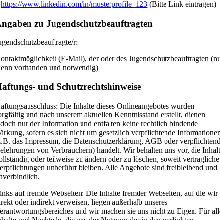
3
https://www.linkedin.com/in/musterprofile_123
(Bitte Link eintragen)
ngaben zu Jugendschutzbeauftragten
ugendschutzbeauftragte/r:
ontaktmöglichkeit (E-Mail), der oder des Jugendschutzbeauftragten (n
enn vorhanden und notwendig)
aftungs- und Schutzrechtshinweise
aftungsausschluss: Die Inhalte dieses Onlineangebotes wurden
orgfältig und nach unserem aktuellen Kenntnisstand erstellt, dienen
edoch nur der Information und entfalten keine rechtlich bindende
irkung, sofern es sich nicht um gesetzlich verpflichtende Informatione
z.B. das Impressum, die Datenschutzerklärung, AGB oder verpflichten
elehrungen von Verbrauchern) handelt. Wir behalten uns vor, die Inhal
ollständig oder teilweise zu ändern oder zu löschen, soweit vertragliche
erpflichtungen unberührt bleiben. Alle Angebote sind freibleibend und
nverbindlich.
inks auf fremde Webseiten: Die Inhalte fremder Webseiten, auf die wir
irekt oder indirekt verweisen, liegen außerhalb unseres
erantwortungsbereiches und wir machen sie uns nicht zu Eigen. Für all
nhalte und Nachteile, die aus der Nutzung der in den verlinkten