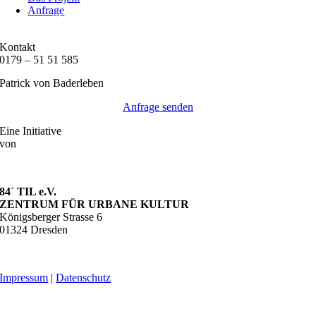
Anfrage
Kontakt
0179 – 51 51 585
Patrick von Baderleben
Anfrage senden
Eine Initiative
von
84´ TIL e.V.
ZENTRUM FÜR URBANE KULTUR
Königsberger Strasse 6
01324 Dresden
Impressum
|
Datenschutz
Cookies verwalten