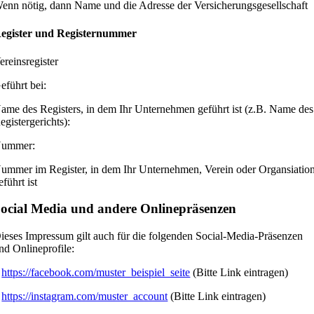
enn nötig, dann Name und die Adresse der Versicherungsgesellschaft
egister und Registernummer
ereinsregister
eführt bei:
ame des Registers, in dem Ihr Unternehmen geführt ist (z.B. Name des
egistergerichts):
ummer:
ummer im Register, in dem Ihr Unternehmen, Verein oder Organsiatio
eführt ist
ocial Media und andere Onlinepräsenzen
ieses Impressum gilt auch für die folgenden Social-Media-Präsenzen
nd Onlineprofile:
1
https://facebook.com/muster_beispiel_seite
(Bitte Link eintragen)
2
https://instagram.com/muster_account
(Bitte Link eintragen)