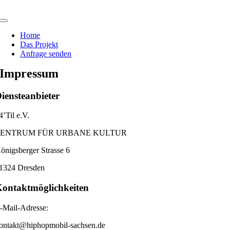
Zum
Inhalt
Toggle
springen
Navigation
Home
Das Projekt
Anfrage senden
Impressum
iensteanbieter
4’Til e.V.
ZENTRUM FÜR URBANE KULTUR
önigsberger Strasse 6
1324 Dresden
ontaktmöglichkeiten
-Mail-Adresse:
ontakt@hiphopmobil-sachsen.de