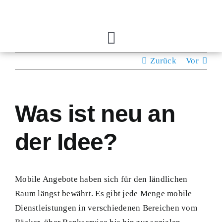
Zum
Inhalt
springen
Toggle
Navigation
Zurück
Vor
Home
Das Projekt
Was ist neu an
der Idee?
Anfrage senden
Mobile Angebote haben sich für den ländlichen
Raum längst bewährt. Es gibt jede Menge mobile
Dienstleistungen in verschiedenen Bereichen vom